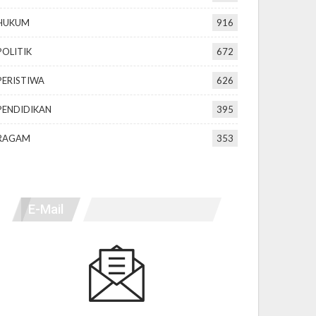
HUKUM
916
POLITIK
672
PERISTIWA
626
PENDIDIKAN
395
RAGAM
353
E-Mail