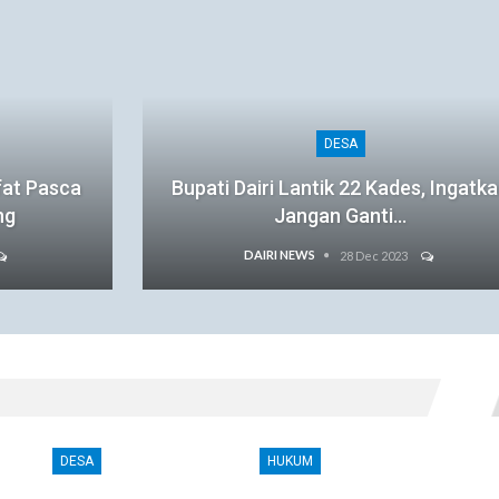
DESA
fat Pasca
Bupati Dairi Lantik 22 Kades, Ingatk
ng
Jangan Ganti…
DAIRI NEWS
28 Dec 2023
DESA
HUKUM