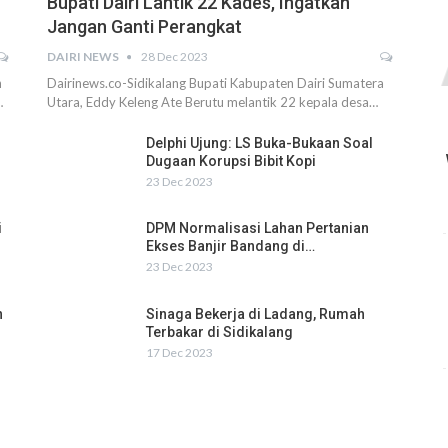
Bupati Dairi Lantik 22 Kades, Ingatkan
Jangan Ganti Perangkat
DAIRI NEWS
28 Dec 2023
h
Dairinews.co-Sidikalang Bupati Kabupaten Dairi Sumatera
…
Utara, Eddy Keleng Ate Berutu melantik 22 kepala desa…
Delphi Ujung: LS Buka-Bukaan Soal
Dugaan Korupsi Bibit Kopi
23 Dec 2023
i
DPM Normalisasi Lahan Pertanian
Ekses Banjir Bandang di…
23 Dec 2023
n
Sinaga Bekerja di Ladang, Rumah
Terbakar di Sidikalang
17 Dec 2023