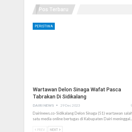
Pos Terbaru
PERISTIWA
Wartawan Delon Sinaga Wafat Pasca
Tabrakan Di Sidikalang
DAIRI NEWS
29 Dec 2023
Dairinews.co-Sidikalang Delon Sinaga (51) wartawan sala
satu media online bertugas di Kabupaten Dairi meninggal
PREV
NEXT