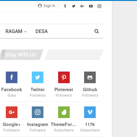
Sign In
RAGAM
DESA
Stay With Us
Facebook
Twitter
Pinterest
Github
Suka
Followers
Followers
Followers
Google+
Instagram
ThemeForest
117k
Followers
Followers
Subscribers
Subscribers