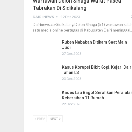
Wartawan Delon Sinaga Wafat Pasca
Tabrakan Di Sidikalang
DAIRI NEWS
29 Dec 2023
Dairinews.co-Sidikalang Delon Sinaga (51) wartawan sala
satu media online bertugas di Kabupaten Dairi meninggal
Ruben Nababan Ditikam Saat Main
Judi
27 Dec 2023
Kasus Korupsi Bibit Kopi, Kejari Dair
Tahan LS
23 Dec 2023
Kades Lau Bagot Serahkan Peralata
Kebersihan 11 Rumah…
22 Dec 2023
PREV
NEXT