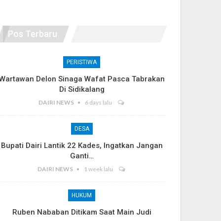
Pos Terbaru
PERISTIWA
Wartawan Delon Sinaga Wafat Pasca Tabrakan
Di Sidikalang
DAIRI NEWS
6 days lalu
DESA
Bupati Dairi Lantik 22 Kades, Ingatkan Jangan
Ganti…
DAIRI NEWS
1 week lalu
HUKUM
Ruben Nababan Ditikam Saat Main Judi