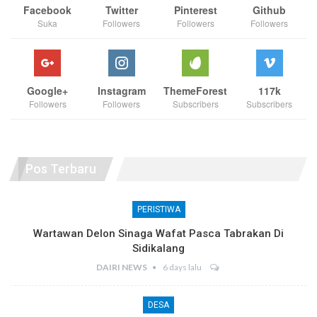
Facebook
Twitter
Pinterest
Github
Suka
Followers
Followers
Followers
Google+
Instagram
ThemeForest
117k
Followers
Followers
Subscribers
Subscribers
Pos Terbaru
PERISTIWA
Wartawan Delon Sinaga Wafat Pasca Tabrakan Di
Sidikalang
DAIRI NEWS
6 days lalu
DESA