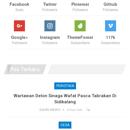
Facebook
Twitter
Pinterest
Github
Suka
Followers
Followers
Followers
Google+
Instagram
ThemeForest
117k
Followers
Followers
Subscribers
Subscribers
Pos Terbaru
PERISTIWA
Wartawan Delon Sinaga Wafat Pasca Tabrakan Di
Sidikalang
DAIRI NEWS
6 days lalu
DESA