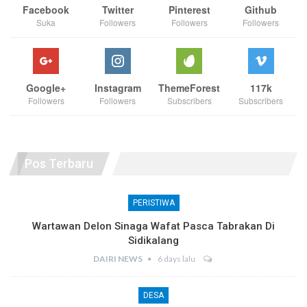
Facebook
Twitter
Pinterest
Github
Suka
Followers
Followers
Followers
Google+
Instagram
ThemeForest
117k
Followers
Followers
Subscribers
Subscribers
Pos Terbaru
PERISTIWA
Wartawan Delon Sinaga Wafat Pasca Tabrakan Di
Sidikalang
DAIRI NEWS
6 days lalu
DESA