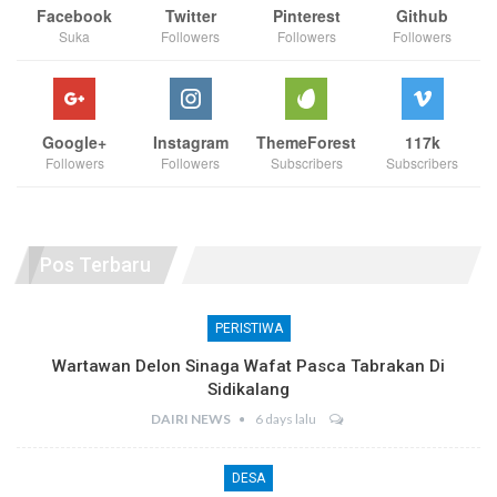
Facebook
Twitter
Pinterest
Github
Suka
Followers
Followers
Followers
Google+
Instagram
ThemeForest
117k
Followers
Followers
Subscribers
Subscribers
Pos Terbaru
PERISTIWA
Wartawan Delon Sinaga Wafat Pasca Tabrakan Di
Sidikalang
DAIRI NEWS
6 days lalu
DESA