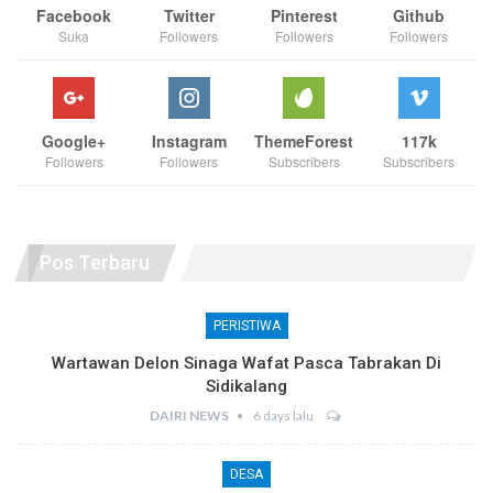
Facebook
Twitter
Pinterest
Github
Suka
Followers
Followers
Followers
Google+
Instagram
ThemeForest
117k
Followers
Followers
Subscribers
Subscribers
Pos Terbaru
PERISTIWA
Wartawan Delon Sinaga Wafat Pasca Tabrakan Di
Sidikalang
DAIRI NEWS
6 days lalu
DESA