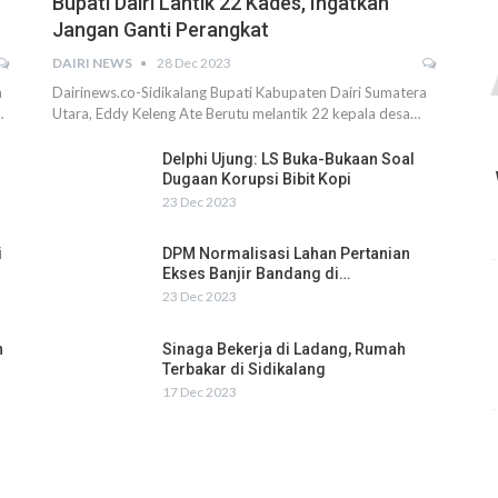
Bupati Dairi Lantik 22 Kades, Ingatkan
Jangan Ganti Perangkat
DAIRI NEWS
28 Dec 2023
h
Dairinews.co-Sidikalang Bupati Kabupaten Dairi Sumatera
…
Utara, Eddy Keleng Ate Berutu melantik 22 kepala desa…
Delphi Ujung: LS Buka-Bukaan Soal
Dugaan Korupsi Bibit Kopi
23 Dec 2023
i
DPM Normalisasi Lahan Pertanian
Ekses Banjir Bandang di…
23 Dec 2023
n
Sinaga Bekerja di Ladang, Rumah
Terbakar di Sidikalang
17 Dec 2023