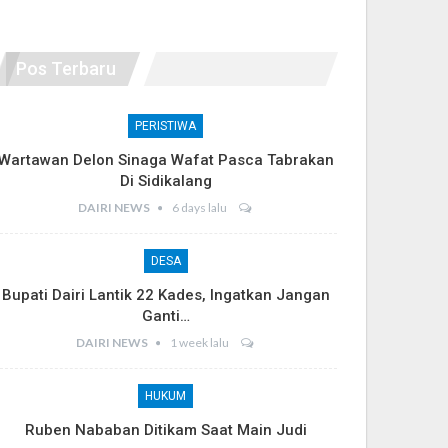
Pos Terbaru
PERISTIWA
Wartawan Delon Sinaga Wafat Pasca Tabrakan
Di Sidikalang
DAIRI NEWS
6 days lalu
DESA
Bupati Dairi Lantik 22 Kades, Ingatkan Jangan
Ganti…
DAIRI NEWS
1 week lalu
HUKUM
Ruben Nababan Ditikam Saat Main Judi