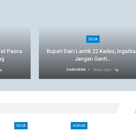
DESA
fat Pasca
Bupati Dairi Lantik 22 Kades, Ingatk
ng
Jangan Ganti…
DAIRI NEWS
28 Dec 2023
DESA
HUKUM