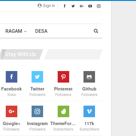
Sign In
RAGAM
DESA
Stay With Us
Facebook
Twitter
Pinterest
Github
Suka
Followers
Followers
Followers
Google+
Instagram
ThemeForest
117k
Followers
Followers
Subscribers
Subscribers