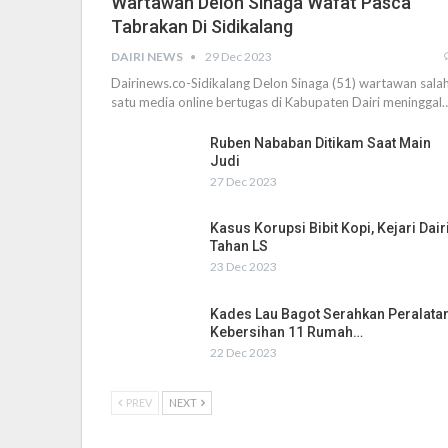
Wartawan Delon Sinaga Wafat Pasca
Tabrakan Di Sidikalang
DAIRI NEWS
29 Dec 2023
Dairinews.co-Sidikalang Delon Sinaga (51) wartawan sala
satu media online bertugas di Kabupaten Dairi meninggal
Ruben Nababan Ditikam Saat Main
Judi
27 Dec 2023
Kasus Korupsi Bibit Kopi, Kejari Dair
Tahan LS
23 Dec 2023
Kades Lau Bagot Serahkan Peralata
Kebersihan 11 Rumah…
22 Dec 2023
PREV
NEXT