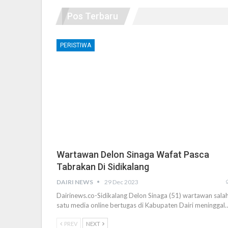
Pos Terbaru
PERISTIWA
Wartawan Delon Sinaga Wafat Pasca
Tabrakan Di Sidikalang
DAIRI NEWS
29 Dec 2023
Dairinews.co-Sidikalang Delon Sinaga (51) wartawan sala
satu media online bertugas di Kabupaten Dairi meninggal
PREV
NEXT