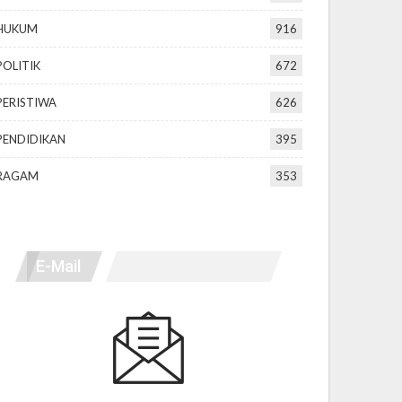
HUKUM
916
POLITIK
672
PERISTIWA
626
PENDIDIKAN
395
RAGAM
353
E-Mail