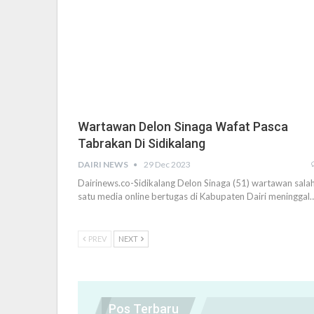
Wartawan Delon Sinaga Wafat Pasca
Tabrakan Di Sidikalang
DAIRI NEWS
29 Dec 2023
Dairinews.co-Sidikalang Delon Sinaga (51) wartawan sala
satu media online bertugas di Kabupaten Dairi meninggal
PREV
NEXT
Pos Terbaru