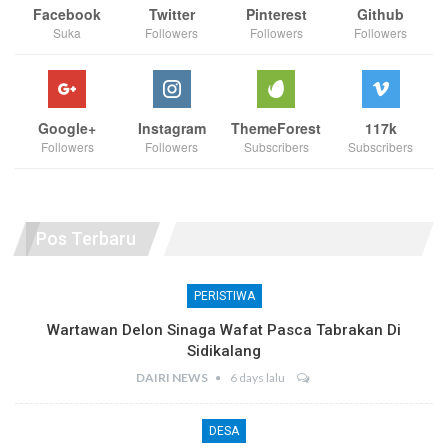
Facebook
Twitter
Pinterest
Github
Suka
Followers
Followers
Followers
Google+
Instagram
ThemeForest
117k
Followers
Followers
Subscribers
Subscribers
Pos Terbaru
PERISTIWA
Wartawan Delon Sinaga Wafat Pasca Tabrakan Di
Sidikalang
DAIRI NEWS
6 days lalu
DESA