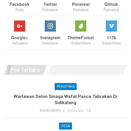
Facebook
Twitter
Pinterest
Github
Suka
Followers
Followers
Followers
Google+
Instagram
ThemeForest
117k
Followers
Followers
Subscribers
Subscribers
Pos Terbaru
PERISTIWA
Wartawan Delon Sinaga Wafat Pasca Tabrakan Di
Sidikalang
DAIRI NEWS
6 days lalu
DESA