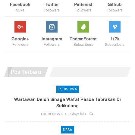
Facebook
Twitter
Pinterest
Github
Suka
Followers
Followers
Followers
Google+
Instagram
ThemeForest
117k
Followers
Followers
Subscribers
Subscribers
Pos Terbaru
PERISTIWA
Wartawan Delon Sinaga Wafat Pasca Tabrakan Di
Sidikalang
DAIRI NEWS
6 days lalu
DESA