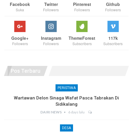
Facebook
Twitter
Pinterest
Github
Suka
Followers
Followers
Followers
Google+
Instagram
ThemeForest
117k
Followers
Followers
Subscribers
Subscribers
Pos Terbaru
PERISTIWA
Wartawan Delon Sinaga Wafat Pasca Tabrakan Di
Sidikalang
DAIRI NEWS
6 days lalu
DESA