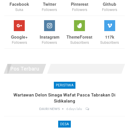
Facebook
Twitter
Pinterest
Github
Suka
Followers
Followers
Followers
Google+
Instagram
ThemeForest
117k
Followers
Followers
Subscribers
Subscribers
Pos Terbaru
PERISTIWA
Wartawan Delon Sinaga Wafat Pasca Tabrakan Di
Sidikalang
DAIRI NEWS
6 days lalu
DESA