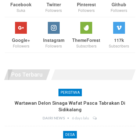
Facebook
Twitter
Pinterest
Github
Suka
Followers
Followers
Followers
Google+
Instagram
ThemeForest
117k
Followers
Followers
Subscribers
Subscribers
Pos Terbaru
PERISTIWA
Wartawan Delon Sinaga Wafat Pasca Tabrakan Di
Sidikalang
DAIRI NEWS
6 days lalu
DESA