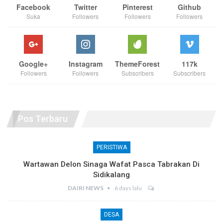
Facebook
Twitter
Pinterest
Github
Suka
Followers
Followers
Followers
Google+
Instagram
ThemeForest
117k
Followers
Followers
Subscribers
Subscribers
Pos Terbaru
PERISTIWA
Wartawan Delon Sinaga Wafat Pasca Tabrakan Di
Sidikalang
DAIRI NEWS
6 days lalu
DESA