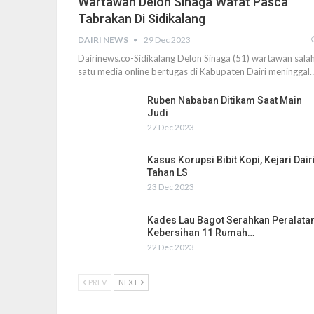
Wartawan Delon Sinaga Wafat Pasca
Tabrakan Di Sidikalang
DAIRI NEWS
29 Dec 2023
Dairinews.co-Sidikalang Delon Sinaga (51) wartawan sala
satu media online bertugas di Kabupaten Dairi meninggal
Ruben Nababan Ditikam Saat Main
Judi
27 Dec 2023
Kasus Korupsi Bibit Kopi, Kejari Dair
Tahan LS
23 Dec 2023
Kades Lau Bagot Serahkan Peralata
Kebersihan 11 Rumah…
22 Dec 2023
PREV
NEXT