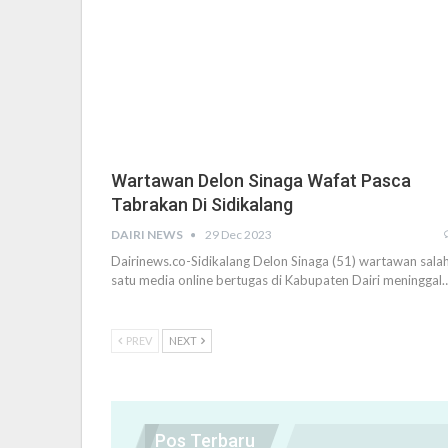
Wartawan Delon Sinaga Wafat Pasca
Tabrakan Di Sidikalang
DAIRI NEWS
29 Dec 2023
Dairinews.co-Sidikalang Delon Sinaga (51) wartawan sala
satu media online bertugas di Kabupaten Dairi meninggal
PREV
NEXT
Pos Terbaru