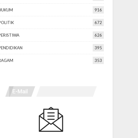
HUKUM
916
POLITIK
672
PERISTIWA
626
PENDIDIKAN
395
RAGAM
353
E-Mail