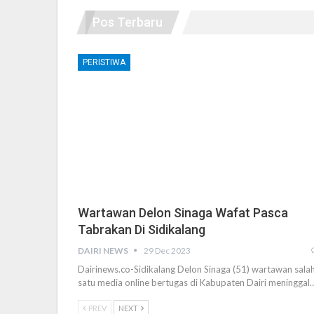
Pos Terbaru
PERISTIWA
Wartawan Delon Sinaga Wafat Pasca
Tabrakan Di Sidikalang
DAIRI NEWS
29 Dec 2023
Dairinews.co-Sidikalang Delon Sinaga (51) wartawan sala
satu media online bertugas di Kabupaten Dairi meninggal
PREV
NEXT