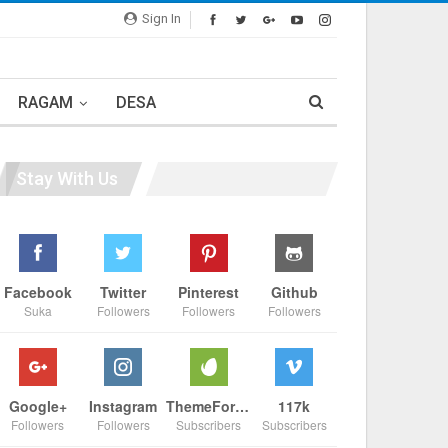
Sign In
RAGAM
DESA
Stay With Us
Facebook
Twitter
Pinterest
Github
Suka
Followers
Followers
Followers
Google+
Instagram
ThemeForest
117k
Followers
Followers
Subscribers
Subscribers