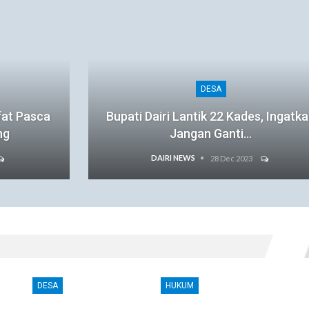
DESA
fat Pasca
Bupati Dairi Lantik 22 Kades, Ingatk
ng
Jangan Ganti…
DAIRI NEWS
28 Dec 2023
DESA
HUKUM