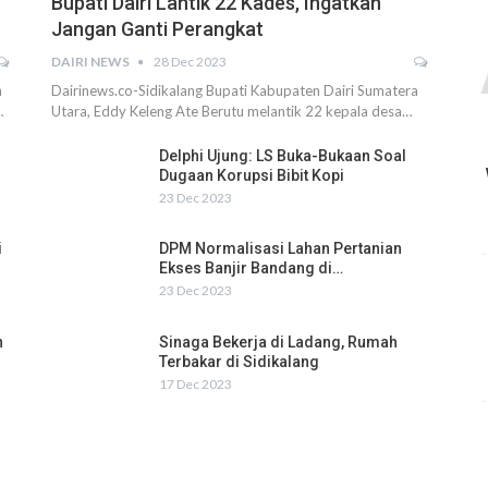
Bupati Dairi Lantik 22 Kades, Ingatkan
Jangan Ganti Perangkat
DAIRI NEWS
28 Dec 2023
h
Dairinews.co-Sidikalang Bupati Kabupaten Dairi Sumatera
…
Utara, Eddy Keleng Ate Berutu melantik 22 kepala desa…
Delphi Ujung: LS Buka-Bukaan Soal
Dugaan Korupsi Bibit Kopi
23 Dec 2023
i
DPM Normalisasi Lahan Pertanian
Ekses Banjir Bandang di…
23 Dec 2023
n
Sinaga Bekerja di Ladang, Rumah
Terbakar di Sidikalang
17 Dec 2023