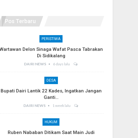
Pos Terbaru
PERISTIWA
Wartawan Delon Sinaga Wafat Pasca Tabrakan
Di Sidikalang
DAIRI NEWS
6 days lalu
DESA
Bupati Dairi Lantik 22 Kades, Ingatkan Jangan
Ganti…
DAIRI NEWS
1 week lalu
HUKUM
Ruben Nababan Ditikam Saat Main Judi