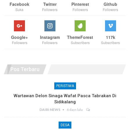
Facebook
Twitter
Pinterest
Github
Suka
Followers
Followers
Followers
Google+
Instagram
ThemeForest
117k
Followers
Followers
Subscribers
Subscribers
Pos Terbaru
PERISTIWA
Wartawan Delon Sinaga Wafat Pasca Tabrakan Di
Sidikalang
DAIRI NEWS
6 days lalu
DESA