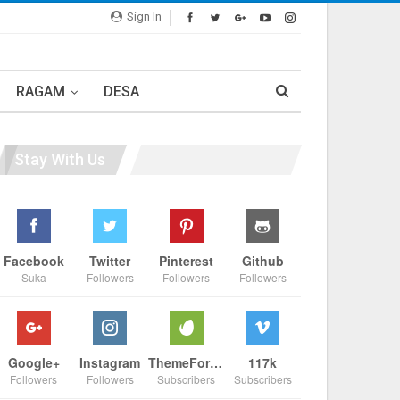
Sign In
RAGAM
DESA
Stay With Us
Facebook
Twitter
Pinterest
Github
Suka
Followers
Followers
Followers
Google+
Instagram
ThemeForest
117k
Followers
Followers
Subscribers
Subscribers