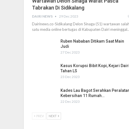
Wartawan Delon Sinaga Wafat Pasca
Tabrakan Di Sidikalang
DAIRI NEWS
29 Dec 2023
Dairinews.co-Sidikalang Delon Sinaga (51) wartawan sala
satu media online bertugas di Kabupaten Dairi meninggal
Ruben Nababan Ditikam Saat Main
Judi
27 Dec 2023
Kasus Korupsi Bibit Kopi, Kejari Dair
Tahan LS
23 Dec 2023
Kades Lau Bagot Serahkan Peralata
Kebersihan 11 Rumah…
22 Dec 2023
PREV
NEXT