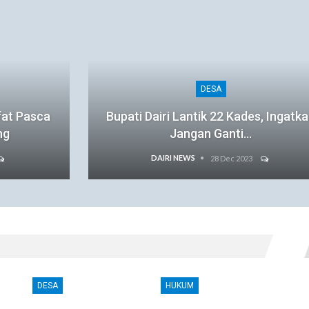
DESA
fat Pasca
Bupati Dairi Lantik 22 Kades, Ingatk
ng
Jangan Ganti…
DAIRI NEWS
28 Dec 2023
DESA
HUKUM