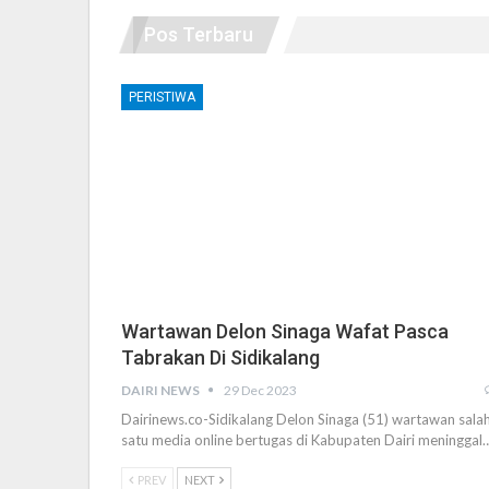
Pos Terbaru
PERISTIWA
Wartawan Delon Sinaga Wafat Pasca
Tabrakan Di Sidikalang
DAIRI NEWS
29 Dec 2023
Dairinews.co-Sidikalang Delon Sinaga (51) wartawan sala
satu media online bertugas di Kabupaten Dairi meninggal
PREV
NEXT