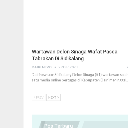
Wartawan Delon Sinaga Wafat Pasca
Tabrakan Di Sidikalang
DAIRI NEWS
29 Dec 2023
Dairinews.co-Sidikalang Delon Sinaga (51) wartawan sala
satu media online bertugas di Kabupaten Dairi meninggal
PREV
NEXT
Pos Terbaru