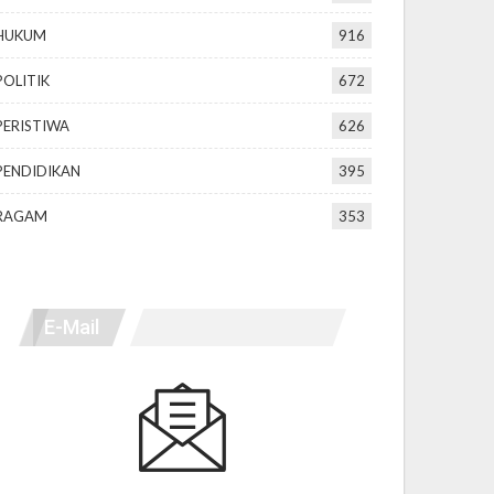
HUKUM
916
POLITIK
672
PERISTIWA
626
PENDIDIKAN
395
RAGAM
353
E-Mail