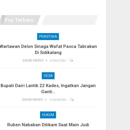
Pos Terbaru
PERISTIWA
Wartawan Delon Sinaga Wafat Pasca Tabrakan
Di Sidikalang
DAIRI NEWS
6 days lalu
DESA
Bupati Dairi Lantik 22 Kades, Ingatkan Jangan
Ganti…
DAIRI NEWS
1 week lalu
HUKUM
Ruben Nababan Ditikam Saat Main Judi