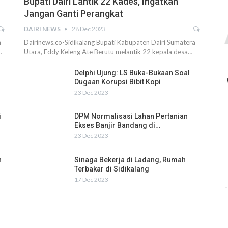
Bupati Dairi Lantik 22 Kades, Ingatkan
Jangan Ganti Perangkat
DAIRI NEWS
28 Dec 2023
h
Dairinews.co-Sidikalang Bupati Kabupaten Dairi Sumatera
…
Utara, Eddy Keleng Ate Berutu melantik 22 kepala desa…
Delphi Ujung: LS Buka-Bukaan Soal
Dugaan Korupsi Bibit Kopi
23 Dec 2023
i
DPM Normalisasi Lahan Pertanian
Ekses Banjir Bandang di…
23 Dec 2023
n
Sinaga Bekerja di Ladang, Rumah
Terbakar di Sidikalang
17 Dec 2023