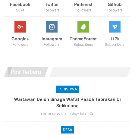
Facebook
Twitter
Pinterest
Github
Suka
Followers
Followers
Followers
Google+
Instagram
ThemeForest
117k
Followers
Followers
Subscribers
Subscribers
Pos Terbaru
PERISTIWA
Wartawan Delon Sinaga Wafat Pasca Tabrakan Di
Sidikalang
DAIRI NEWS
6 days lalu
DESA