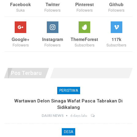
Facebook
Twitter
Pinterest
Github
Suka
Followers
Followers
Followers
Google+
Instagram
ThemeForest
117k
Followers
Followers
Subscribers
Subscribers
Pos Terbaru
PERISTIWA
Wartawan Delon Sinaga Wafat Pasca Tabrakan Di
Sidikalang
DAIRI NEWS
6 days lalu
DESA