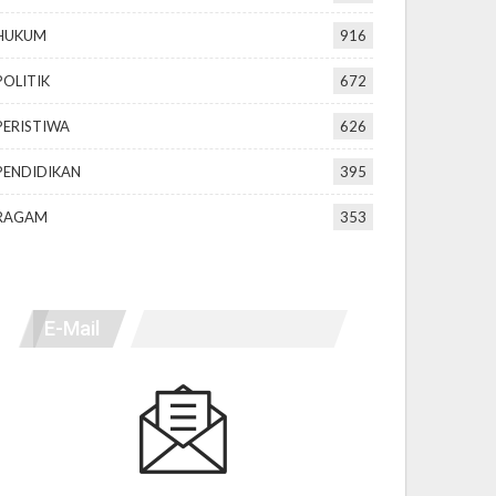
HUKUM
916
POLITIK
672
PERISTIWA
626
PENDIDIKAN
395
RAGAM
353
E-Mail