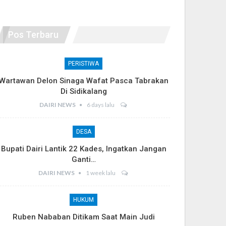
Pos Terbaru
PERISTIWA
Wartawan Delon Sinaga Wafat Pasca Tabrakan
Di Sidikalang
DAIRI NEWS
6 days lalu
DESA
Bupati Dairi Lantik 22 Kades, Ingatkan Jangan
Ganti…
DAIRI NEWS
1 week lalu
HUKUM
Ruben Nababan Ditikam Saat Main Judi