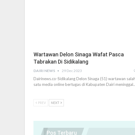
Wartawan Delon Sinaga Wafat Pasca
Tabrakan Di Sidikalang
DAIRI NEWS
29 Dec 2023
Dairinews.co-Sidikalang Delon Sinaga (51) wartawan sala
satu media online bertugas di Kabupaten Dairi meninggal
PREV
NEXT
Pos Terbaru