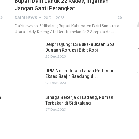
Bupati Dairi Lantik 22 Kades, Ingatkan
Jangan Ganti Perangkat
DAIRI NEWS
28 Dec 2023
h
Dairinews.co-Sidikalang Bupati Kabupaten Dairi Sumatera
…
Utara, Eddy Keleng Ate Berutu melantik 22 kepala desa…
Delphi Ujung: LS Buka-Bukaan Soal
Dugaan Korupsi Bibit Kopi
23 Dec 2023
i
DPM Normalisasi Lahan Pertanian
Ekses Banjir Bandang di…
23 Dec 2023
n
Sinaga Bekerja di Ladang, Rumah
Terbakar di Sidikalang
17 Dec 2023