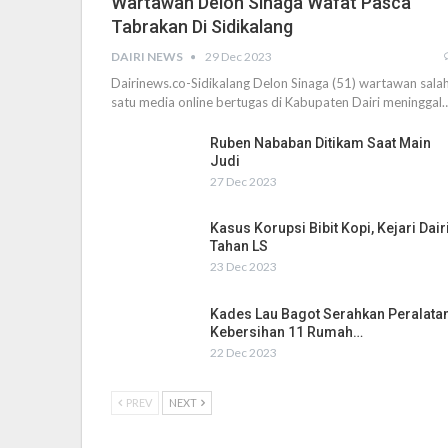
Wartawan Delon Sinaga Wafat Pasca
Tabrakan Di Sidikalang
DAIRI NEWS
29 Dec 2023
Dairinews.co-Sidikalang Delon Sinaga (51) wartawan sala
satu media online bertugas di Kabupaten Dairi meninggal
Ruben Nababan Ditikam Saat Main
Judi
27 Dec 2023
Kasus Korupsi Bibit Kopi, Kejari Dair
Tahan LS
23 Dec 2023
Kades Lau Bagot Serahkan Peralata
Kebersihan 11 Rumah…
22 Dec 2023
PREV
NEXT