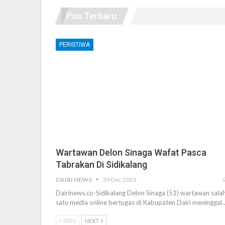
Pos Terbaru
PERISTIWA
Wartawan Delon Sinaga Wafat Pasca
Tabrakan Di Sidikalang
DAIRI NEWS
29 Dec 2023
Dairinews.co-Sidikalang Delon Sinaga (51) wartawan sala
satu media online bertugas di Kabupaten Dairi meninggal
PREV
NEXT