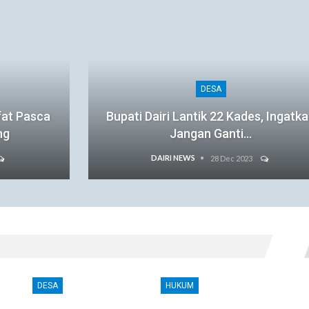
DESA
fat Pasca
Bupati Dairi Lantik 22 Kades, Ingatk
ng
Jangan Ganti…
DAIRI NEWS
28 Dec 2023
DESA
HUKUM