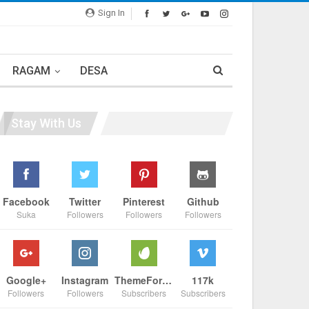
Sign In
RAGAM
DESA
Stay With Us
Facebook
Twitter
Pinterest
Github
Suka
Followers
Followers
Followers
Google+
Instagram
ThemeForest
117k
Followers
Followers
Subscribers
Subscribers