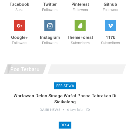
Facebook
Twitter
Pinterest
Github
Suka
Followers
Followers
Followers
Google+
Instagram
ThemeForest
117k
Followers
Followers
Subscribers
Subscribers
Pos Terbaru
PERISTIWA
Wartawan Delon Sinaga Wafat Pasca Tabrakan Di
Sidikalang
DAIRI NEWS
6 days lalu
DESA