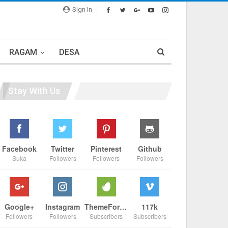
Sign In
RAGAM
DESA
Stay With Us
Facebook
Twitter
Pinterest
Github
Suka
Followers
Followers
Followers
Google+
Instagram
ThemeForest
117k
Followers
Followers
Subscribers
Subscribers