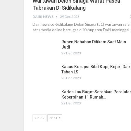
Wartawan Delon Sinaga Wafat Pasca
Tabrakan Di Sidikalang
DAIRI NEWS
29 Dec 2023
Dairinews.co-Sidikalang Delon Sinaga (51) wartawan sala
satu media online bertugas di Kabupaten Dairi meninggal
Ruben Nababan Ditikam Saat Main
Judi
27 Dec 2023
Kasus Korupsi Bibit Kopi, Kejari Dair
Tahan LS
23 Dec 2023
Kades Lau Bagot Serahkan Peralata
Kebersihan 11 Rumah…
22 Dec 2023
PREV
NEXT