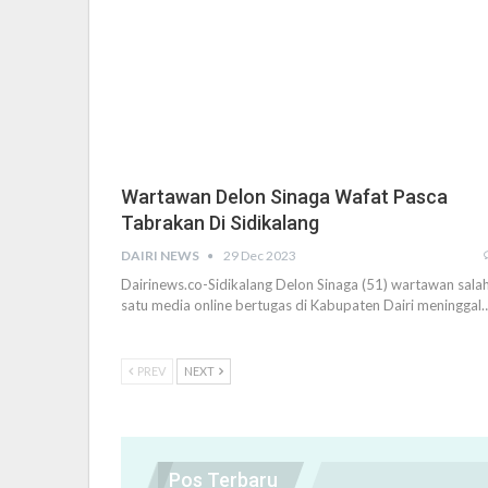
Wartawan Delon Sinaga Wafat Pasca
Tabrakan Di Sidikalang
DAIRI NEWS
29 Dec 2023
Dairinews.co-Sidikalang Delon Sinaga (51) wartawan sala
satu media online bertugas di Kabupaten Dairi meninggal
PREV
NEXT
Pos Terbaru