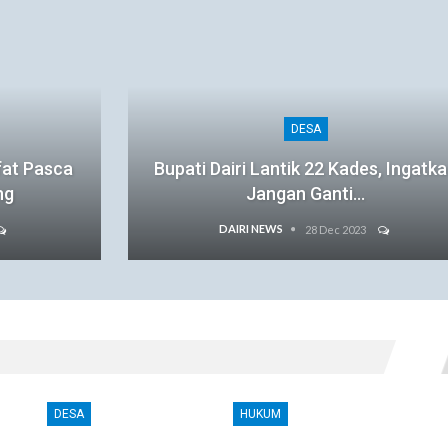
DESA
fat Pasca
Bupati Dairi Lantik 22 Kades, Ingatk
ng
Jangan Ganti…
DAIRI NEWS
28 Dec 2023
DESA
HUKUM