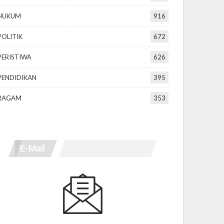
HUKUM
916
POLITIK
672
PERISTIWA
626
PENDIDIKAN
395
RAGAM
353
E-Mail