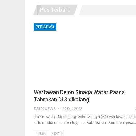
Pos Terbaru
PERISTIWA
Wartawan Delon Sinaga Wafat Pasca
Tabrakan Di Sidikalang
DAIRI NEWS
29 Dec 2023
Dairinews.co-Sidikalang Delon Sinaga (51) wartawan sala
satu media online bertugas di Kabupaten Dairi meninggal
PREV
NEXT