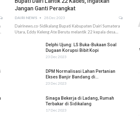
Bupati Dairi Lantik 22 Kades, Ingatkan
Jangan Ganti Perangkat
DAIRI NEWS
28 Dec 2023
h
Dairinews.co-Sidikalang Bupati Kabupaten Dairi Sumatera
…
Utara, Eddy Keleng Ate Berutu melantik 22 kepala desa…
Delphi Ujung: LS Buka-Bukaan Soal
Dugaan Korupsi Bibit Kopi
23 Dec 2023
i
DPM Normalisasi Lahan Pertanian
Ekses Banjir Bandang di…
23 Dec 2023
n
Sinaga Bekerja di Ladang, Rumah
Terbakar di Sidikalang
17 Dec 2023