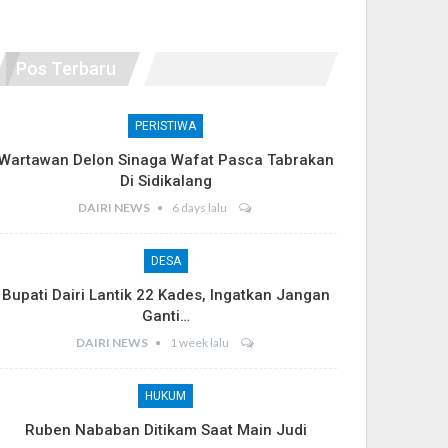
Pos Terbaru
PERISTIWA
Wartawan Delon Sinaga Wafat Pasca Tabrakan
Di Sidikalang
DAIRI NEWS
6 days lalu
DESA
Bupati Dairi Lantik 22 Kades, Ingatkan Jangan
Ganti…
DAIRI NEWS
1 week lalu
HUKUM
Ruben Nababan Ditikam Saat Main Judi