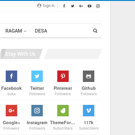
Sign In
RAGAM
DESA
Stay With Us
Facebook
Twitter
Pinterest
Github
Suka
Followers
Followers
Followers
Google+
Instagram
ThemeForest
117k
Followers
Followers
Subscribers
Subscribers