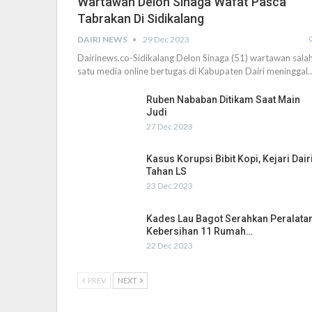
Wartawan Delon Sinaga Wafat Pasca
Tabrakan Di Sidikalang
DAIRI NEWS
29 Dec 2023
Dairinews.co-Sidikalang Delon Sinaga (51) wartawan sala
satu media online bertugas di Kabupaten Dairi meninggal
Ruben Nababan Ditikam Saat Main
Judi
27 Dec 2023
Kasus Korupsi Bibit Kopi, Kejari Dair
Tahan LS
23 Dec 2023
Kades Lau Bagot Serahkan Peralata
Kebersihan 11 Rumah…
22 Dec 2023
PREV
NEXT