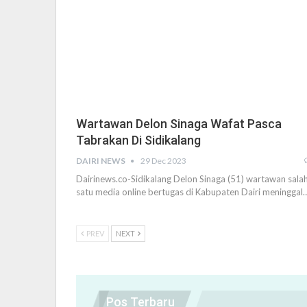
Wartawan Delon Sinaga Wafat Pasca
Tabrakan Di Sidikalang
DAIRI NEWS
29 Dec 2023
Dairinews.co-Sidikalang Delon Sinaga (51) wartawan sala
satu media online bertugas di Kabupaten Dairi meninggal
PREV
NEXT
Pos Terbaru