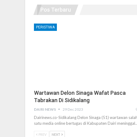
Pos Terbaru
PERISTIWA
Wartawan Delon Sinaga Wafat Pasca
Tabrakan Di Sidikalang
DAIRI NEWS
29 Dec 2023
Dairinews.co-Sidikalang Delon Sinaga (51) wartawan sala
satu media online bertugas di Kabupaten Dairi meninggal
PREV
NEXT