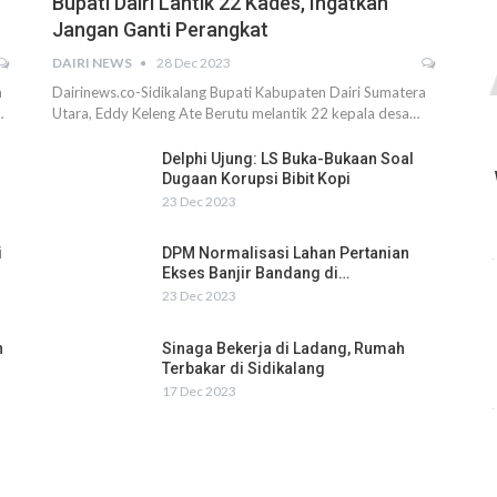
Bupati Dairi Lantik 22 Kades, Ingatkan
Jangan Ganti Perangkat
DAIRI NEWS
28 Dec 2023
h
Dairinews.co-Sidikalang Bupati Kabupaten Dairi Sumatera
…
Utara, Eddy Keleng Ate Berutu melantik 22 kepala desa…
Delphi Ujung: LS Buka-Bukaan Soal
Dugaan Korupsi Bibit Kopi
23 Dec 2023
i
DPM Normalisasi Lahan Pertanian
Ekses Banjir Bandang di…
23 Dec 2023
n
Sinaga Bekerja di Ladang, Rumah
Terbakar di Sidikalang
17 Dec 2023