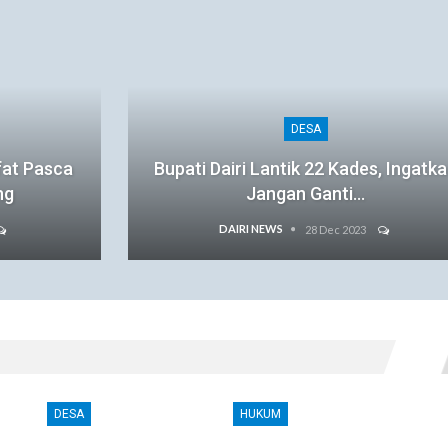
DESA
fat Pasca
Bupati Dairi Lantik 22 Kades, Ingatk
ng
Jangan Ganti…
DAIRI NEWS
28 Dec 2023
DESA
HUKUM