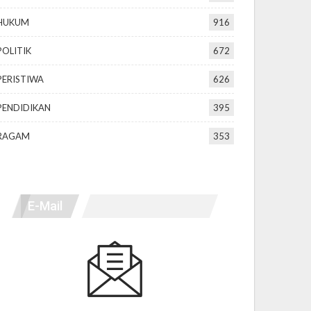
HUKUM
916
POLITIK
672
PERISTIWA
626
PENDIDIKAN
395
RAGAM
353
E-Mail