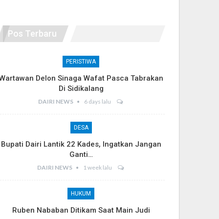
Pos Terbaru
PERISTIWA
Wartawan Delon Sinaga Wafat Pasca Tabrakan
Di Sidikalang
DAIRI NEWS
6 days lalu
DESA
Bupati Dairi Lantik 22 Kades, Ingatkan Jangan
Ganti…
DAIRI NEWS
1 week lalu
HUKUM
Ruben Nababan Ditikam Saat Main Judi