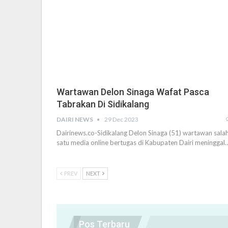
Wartawan Delon Sinaga Wafat Pasca
Tabrakan Di Sidikalang
DAIRI NEWS
29 Dec 2023
Dairinews.co-Sidikalang Delon Sinaga (51) wartawan sala
satu media online bertugas di Kabupaten Dairi meninggal
PREV
NEXT
Pos Terbaru