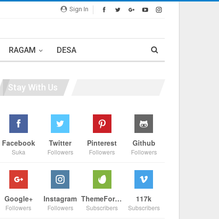
Sign In
RAGAM
DESA
Stay With Us
Facebook
Twitter
Pinterest
Github
Suka
Followers
Followers
Followers
Google+
Instagram
ThemeForest
117k
Followers
Followers
Subscribers
Subscribers