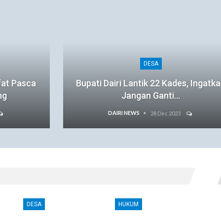
DESA
fat Pasca
Bupati Dairi Lantik 22 Kades, Ingatk
ng
Jangan Ganti…
DAIRI NEWS
28 Dec 2023
DESA
HUKUM