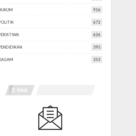
HUKUM
916
POLITIK
672
PERISTIWA
626
PENDIDIKAN
395
RAGAM
353
E-Mail