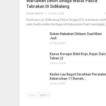
Wartawan Delon Sinaga Wafat Pasca
Tabrakan Di Sidikalang
DAIRI NEWS
29 Dec 2023
Dairinews.co-Sidikalang Delon Sinaga (51) wartawan sala
satu media online bertugas di Kabupaten Dairi meninggal
Ruben Nababan Ditikam Saat Main
Judi
27 Dec 2023
Kasus Korupsi Bibit Kopi, Kejari Dair
Tahan LS
23 Dec 2023
Kades Lau Bagot Serahkan Peralata
Kebersihan 11 Rumah…
22 Dec 2023
PREV
NEXT