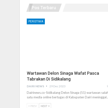
Pos Terbaru
PERISTIWA
Wartawan Delon Sinaga Wafat Pasca
Tabrakan Di Sidikalang
DAIRI NEWS
29 Dec 2023
Dairinews.co-Sidikalang Delon Sinaga (51) wartawan sala
satu media online bertugas di Kabupaten Dairi meninggal
PREV
NEXT