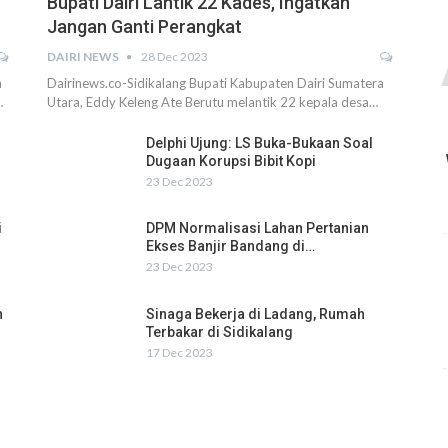
Bupati Dairi Lantik 22 Kades, Ingatkan
Jangan Ganti Perangkat
DAIRI NEWS
28 Dec 2023
h
Dairinews.co-Sidikalang Bupati Kabupaten Dairi Sumatera
…
Utara, Eddy Keleng Ate Berutu melantik 22 kepala desa…
Delphi Ujung: LS Buka-Bukaan Soal
Dugaan Korupsi Bibit Kopi
23 Dec 2023
i
DPM Normalisasi Lahan Pertanian
Ekses Banjir Bandang di…
23 Dec 2023
n
Sinaga Bekerja di Ladang, Rumah
Terbakar di Sidikalang
17 Dec 2023