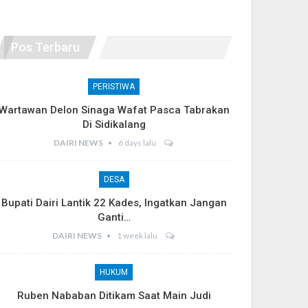
Pos Terbaru
PERISTIWA
Wartawan Delon Sinaga Wafat Pasca Tabrakan
Di Sidikalang
DAIRI NEWS
6 days lalu
DESA
Bupati Dairi Lantik 22 Kades, Ingatkan Jangan
Ganti…
DAIRI NEWS
1 week lalu
HUKUM
Ruben Nababan Ditikam Saat Main Judi