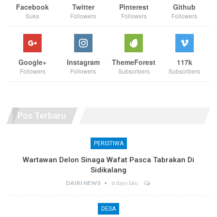
Facebook
Twitter
Pinterest
Github
Suka
Followers
Followers
Followers
Google+
Instagram
ThemeForest
117k
Followers
Followers
Subscribers
Subscribers
Pos Terbaru
PERISTIWA
Wartawan Delon Sinaga Wafat Pasca Tabrakan Di
Sidikalang
DAIRI NEWS
6 days lalu
DESA