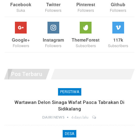
Facebook
Twitter
Pinterest
Github
Suka
Followers
Followers
Followers
Google+
Instagram
ThemeForest
117k
Followers
Followers
Subscribers
Subscribers
Pos Terbaru
PERISTIWA
Wartawan Delon Sinaga Wafat Pasca Tabrakan Di
Sidikalang
DAIRI NEWS
6 days lalu
DESA