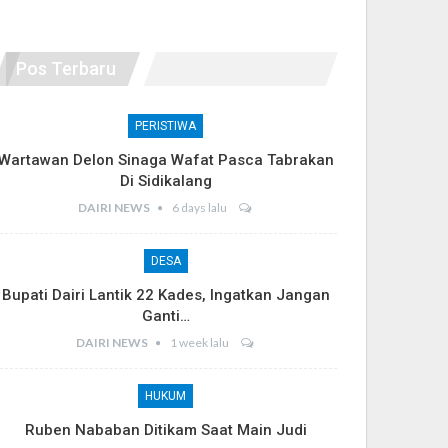
Pos Terbaru
PERISTIWA
Wartawan Delon Sinaga Wafat Pasca Tabrakan
Di Sidikalang
DAIRI NEWS
6 days lalu
DESA
Bupati Dairi Lantik 22 Kades, Ingatkan Jangan
Ganti…
DAIRI NEWS
1 week lalu
HUKUM
Ruben Nababan Ditikam Saat Main Judi