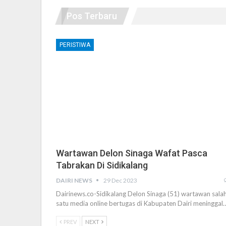
Pos Terbaru
PERISTIWA
Wartawan Delon Sinaga Wafat Pasca
Tabrakan Di Sidikalang
DAIRI NEWS
29 Dec 2023
Dairinews.co-Sidikalang Delon Sinaga (51) wartawan sala
satu media online bertugas di Kabupaten Dairi meninggal
PREV
NEXT