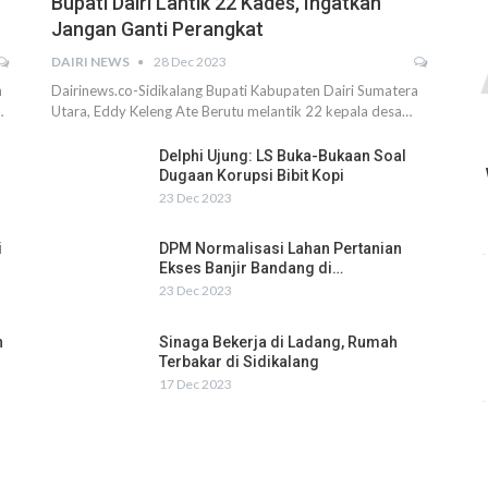
Bupati Dairi Lantik 22 Kades, Ingatkan
Jangan Ganti Perangkat
DAIRI NEWS
28 Dec 2023
h
Dairinews.co-Sidikalang Bupati Kabupaten Dairi Sumatera
…
Utara, Eddy Keleng Ate Berutu melantik 22 kepala desa…
Delphi Ujung: LS Buka-Bukaan Soal
Dugaan Korupsi Bibit Kopi
23 Dec 2023
i
DPM Normalisasi Lahan Pertanian
Ekses Banjir Bandang di…
23 Dec 2023
n
Sinaga Bekerja di Ladang, Rumah
Terbakar di Sidikalang
17 Dec 2023