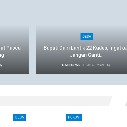
DESA
fat Pasca
Bupati Dairi Lantik 22 Kades, Ingatk
ng
Jangan Ganti…
DAIRI NEWS
28 Dec 2023
DESA
HUKUM