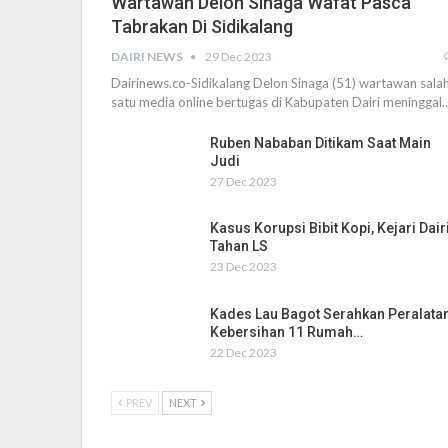
Wartawan Delon Sinaga Wafat Pasca
Tabrakan Di Sidikalang
DAIRI NEWS
29 Dec 2023
Dairinews.co-Sidikalang Delon Sinaga (51) wartawan sala
satu media online bertugas di Kabupaten Dairi meninggal
Ruben Nababan Ditikam Saat Main
Judi
27 Dec 2023
Kasus Korupsi Bibit Kopi, Kejari Dair
Tahan LS
23 Dec 2023
Kades Lau Bagot Serahkan Peralata
Kebersihan 11 Rumah…
22 Dec 2023
PREV
NEXT