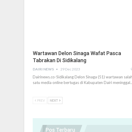
Wartawan Delon Sinaga Wafat Pasca
Tabrakan Di Sidikalang
DAIRI NEWS
29 Dec 2023
Dairinews.co-Sidikalang Delon Sinaga (51) wartawan sala
satu media online bertugas di Kabupaten Dairi meninggal
PREV
NEXT
Pos Terbaru