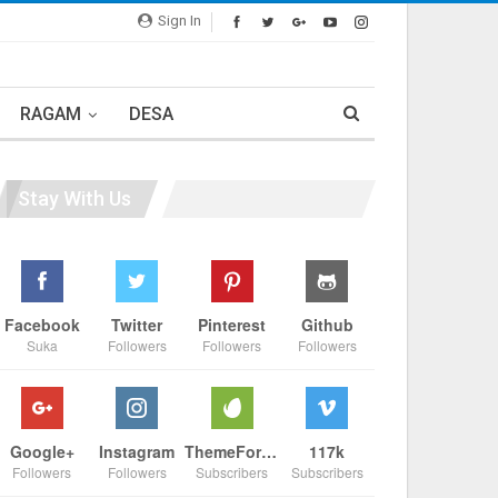
Sign In
RAGAM
DESA
Stay With Us
Facebook
Twitter
Pinterest
Github
Suka
Followers
Followers
Followers
Google+
Instagram
ThemeForest
117k
Followers
Followers
Subscribers
Subscribers