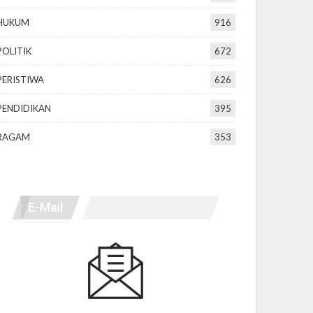
HUKUM
916
POLITIK
672
PERISTIWA
626
PENDIDIKAN
395
RAGAM
353
E-Mail