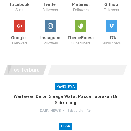
Facebook
Twitter
Pinterest
Github
Suka
Followers
Followers
Followers
Google+
Instagram
ThemeForest
117k
Followers
Followers
Subscribers
Subscribers
Pos Terbaru
PERISTIWA
Wartawan Delon Sinaga Wafat Pasca Tabrakan Di
Sidikalang
DAIRI NEWS
6 days lalu
DESA