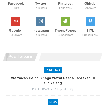
Facebook
Twitter
Pinterest
Github
Suka
Followers
Followers
Followers
Google+
Instagram
ThemeForest
117k
Followers
Followers
Subscribers
Subscribers
Pos Terbaru
PERISTIWA
Wartawan Delon Sinaga Wafat Pasca Tabrakan Di
Sidikalang
DAIRI NEWS
6 days lalu
DESA