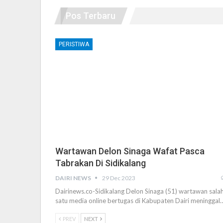
Pos Terbaru
PERISTIWA
Wartawan Delon Sinaga Wafat Pasca
Tabrakan Di Sidikalang
DAIRI NEWS
29 Dec 2023
Dairinews.co-Sidikalang Delon Sinaga (51) wartawan sala
satu media online bertugas di Kabupaten Dairi meninggal
PREV
NEXT