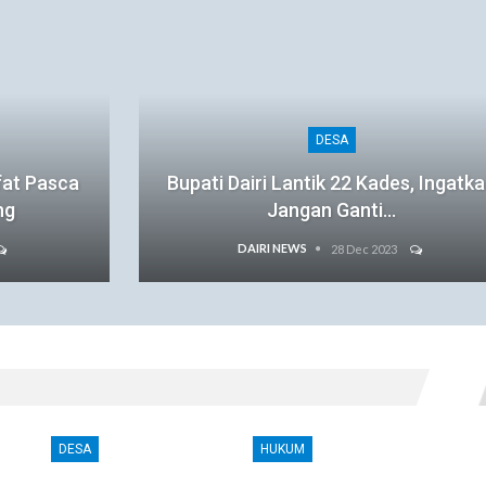
DESA
fat Pasca
Bupati Dairi Lantik 22 Kades, Ingatk
ng
Jangan Ganti…
DAIRI NEWS
28 Dec 2023
DESA
HUKUM