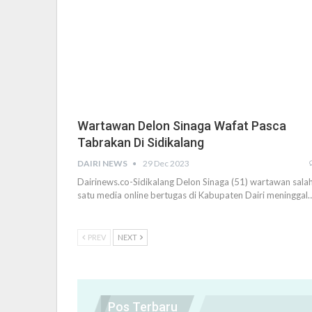
Wartawan Delon Sinaga Wafat Pasca
Tabrakan Di Sidikalang
DAIRI NEWS
29 Dec 2023
Dairinews.co-Sidikalang Delon Sinaga (51) wartawan sala
satu media online bertugas di Kabupaten Dairi meninggal
PREV
NEXT
Pos Terbaru