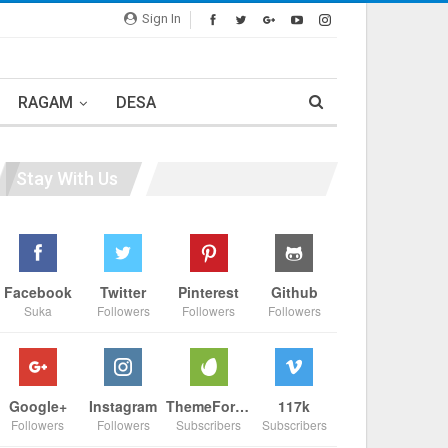
Sign In
RAGAM
DESA
Stay With Us
Facebook
Twitter
Pinterest
Github
Suka
Followers
Followers
Followers
Google+
Instagram
ThemeForest
117k
Followers
Followers
Subscribers
Subscribers