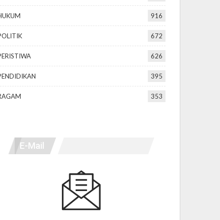
HUKUM
916
POLITIK
672
PERISTIWA
626
PENDIDIKAN
395
RAGAM
353
E-Mail