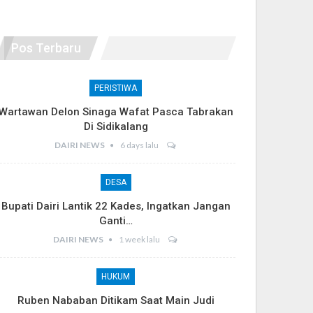
Pos Terbaru
PERISTIWA
Wartawan Delon Sinaga Wafat Pasca Tabrakan
Di Sidikalang
DAIRI NEWS
6 days lalu
DESA
Bupati Dairi Lantik 22 Kades, Ingatkan Jangan
Ganti…
DAIRI NEWS
1 week lalu
HUKUM
Ruben Nababan Ditikam Saat Main Judi