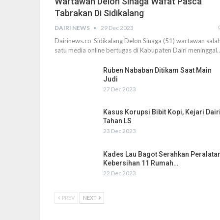
Wartawan Delon Sinaga Wafat Pasca
Tabrakan Di Sidikalang
DAIRI NEWS
29 Dec 2023
Dairinews.co-Sidikalang Delon Sinaga (51) wartawan sala
satu media online bertugas di Kabupaten Dairi meninggal
Ruben Nababan Ditikam Saat Main
Judi
27 Dec 2023
Kasus Korupsi Bibit Kopi, Kejari Dair
Tahan LS
23 Dec 2023
Kades Lau Bagot Serahkan Peralata
Kebersihan 11 Rumah…
22 Dec 2023
PREV
NEXT