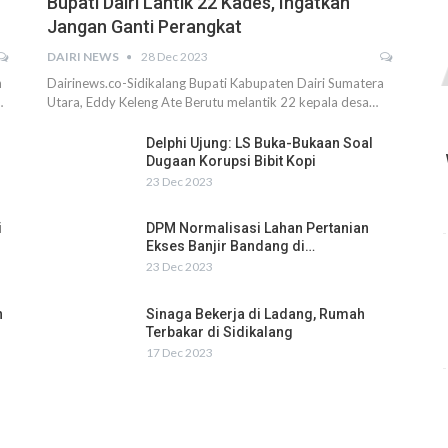
Bupati Dairi Lantik 22 Kades, Ingatkan
Jangan Ganti Perangkat
DAIRI NEWS
28 Dec 2023
h
Dairinews.co-Sidikalang Bupati Kabupaten Dairi Sumatera
…
Utara, Eddy Keleng Ate Berutu melantik 22 kepala desa…
Delphi Ujung: LS Buka-Bukaan Soal
Dugaan Korupsi Bibit Kopi
23 Dec 2023
i
DPM Normalisasi Lahan Pertanian
Ekses Banjir Bandang di…
23 Dec 2023
n
Sinaga Bekerja di Ladang, Rumah
Terbakar di Sidikalang
17 Dec 2023