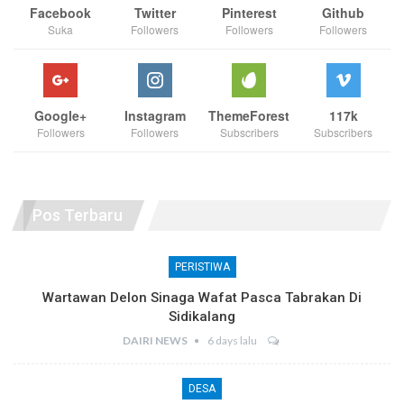
Facebook
Twitter
Pinterest
Github
Suka
Followers
Followers
Followers
Google+
Instagram
ThemeForest
117k
Followers
Followers
Subscribers
Subscribers
Pos Terbaru
PERISTIWA
Wartawan Delon Sinaga Wafat Pasca Tabrakan Di
Sidikalang
DAIRI NEWS
6 days lalu
DESA