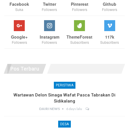
Facebook
Twitter
Pinterest
Github
Suka
Followers
Followers
Followers
Google+
Instagram
ThemeForest
117k
Followers
Followers
Subscribers
Subscribers
Pos Terbaru
PERISTIWA
Wartawan Delon Sinaga Wafat Pasca Tabrakan Di
Sidikalang
DAIRI NEWS
6 days lalu
DESA