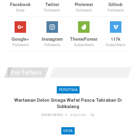
Facebook
Twitter
Pinterest
Github
Suka
Followers
Followers
Followers
Google+
Instagram
ThemeForest
117k
Followers
Followers
Subscribers
Subscribers
Pos Terbaru
PERISTIWA
Wartawan Delon Sinaga Wafat Pasca Tabrakan Di
Sidikalang
DAIRI NEWS
6 days lalu
DESA