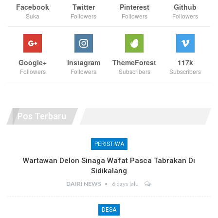
Facebook
Twitter
Pinterest
Github
Suka
Followers
Followers
Followers
Google+
Instagram
ThemeForest
117k
Followers
Followers
Subscribers
Subscribers
Pos Terbaru
PERISTIWA
Wartawan Delon Sinaga Wafat Pasca Tabrakan Di
Sidikalang
DAIRI NEWS
6 days lalu
DESA