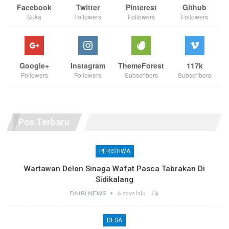
Facebook
Twitter
Pinterest
Github
Suka
Followers
Followers
Followers
Google+
Instagram
ThemeForest
117k
Followers
Followers
Subscribers
Subscribers
Pos Terbaru
PERISTIWA
Wartawan Delon Sinaga Wafat Pasca Tabrakan Di
Sidikalang
DAIRI NEWS
6 days lalu
DESA