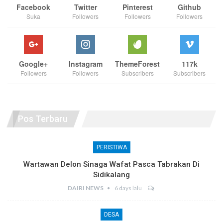
Facebook
Twitter
Pinterest
Github
Suka
Followers
Followers
Followers
Google+
Instagram
ThemeForest
117k
Followers
Followers
Subscribers
Subscribers
Pos Terbaru
PERISTIWA
Wartawan Delon Sinaga Wafat Pasca Tabrakan Di
Sidikalang
DAIRI NEWS
6 days lalu
DESA