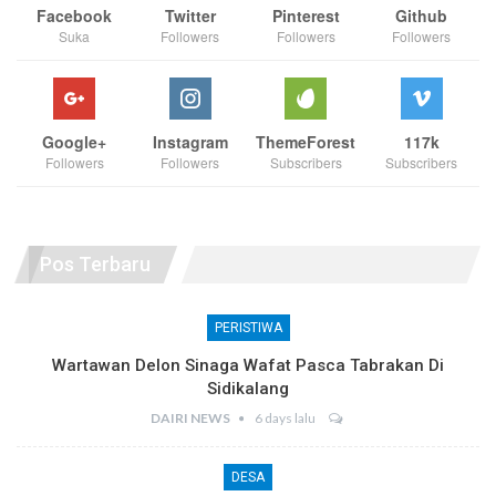
Facebook
Twitter
Pinterest
Github
Suka
Followers
Followers
Followers
Google+
Instagram
ThemeForest
117k
Followers
Followers
Subscribers
Subscribers
Pos Terbaru
PERISTIWA
Wartawan Delon Sinaga Wafat Pasca Tabrakan Di
Sidikalang
DAIRI NEWS
6 days lalu
DESA