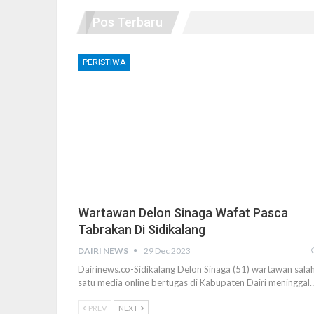
Pos Terbaru
PERISTIWA
Wartawan Delon Sinaga Wafat Pasca
Tabrakan Di Sidikalang
DAIRI NEWS
29 Dec 2023
Dairinews.co-Sidikalang Delon Sinaga (51) wartawan sala
satu media online bertugas di Kabupaten Dairi meninggal
PREV
NEXT