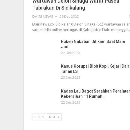
Wartawan Delon Sinaga Wafat Pasca
Tabrakan Di Sidikalang
DAIRI NEWS
29 Dec 2023
Dairinews.co-Sidikalang Delon Sinaga (51) wartawan sala
satu media online bertugas di Kabupaten Dairi meninggal
Ruben Nababan Ditikam Saat Main
Judi
27 Dec 2023
Kasus Korupsi Bibit Kopi, Kejari Dair
Tahan LS
23 Dec 2023
Kades Lau Bagot Serahkan Peralata
Kebersihan 11 Rumah…
22 Dec 2023
PREV
NEXT