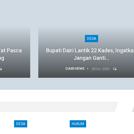
DESA
fat Pasca
Bupati Dairi Lantik 22 Kades, Ingatk
ng
Jangan Ganti…
DAIRI NEWS
28 Dec 2023
DESA
HUKUM