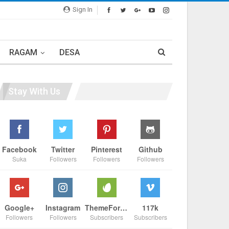
Sign In
RAGAM
DESA
Stay With Us
Facebook
Twitter
Pinterest
Github
Suka
Followers
Followers
Followers
Google+
Instagram
ThemeForest
117k
Followers
Followers
Subscribers
Subscribers