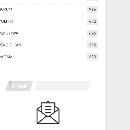
HUKUM
916
POLITIK
672
PERISTIWA
626
PENDIDIKAN
395
RAGAM
353
E-Mail