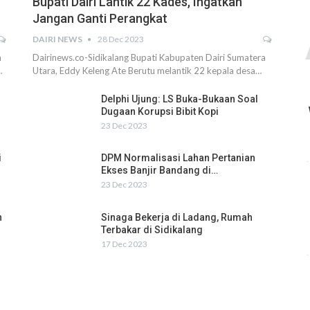
Bupati Dairi Lantik 22 Kades, Ingatkan
Jangan Ganti Perangkat
DAIRI NEWS
28 Dec 2023
h
Dairinews.co-Sidikalang Bupati Kabupaten Dairi Sumatera
…
Utara, Eddy Keleng Ate Berutu melantik 22 kepala desa…
Delphi Ujung: LS Buka-Bukaan Soal
Dugaan Korupsi Bibit Kopi
23 Dec 2023
i
DPM Normalisasi Lahan Pertanian
Ekses Banjir Bandang di…
23 Dec 2023
n
Sinaga Bekerja di Ladang, Rumah
Terbakar di Sidikalang
17 Dec 2023