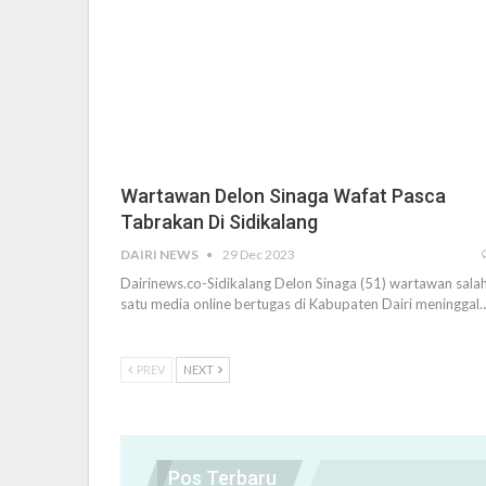
Wartawan Delon Sinaga Wafat Pasca
Tabrakan Di Sidikalang
DAIRI NEWS
29 Dec 2023
Dairinews.co-Sidikalang Delon Sinaga (51) wartawan sala
satu media online bertugas di Kabupaten Dairi meninggal
PREV
NEXT
Pos Terbaru