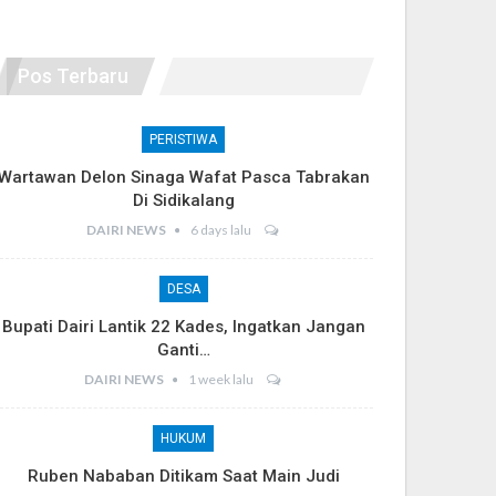
Pos Terbaru
PERISTIWA
Wartawan Delon Sinaga Wafat Pasca Tabrakan
Di Sidikalang
DAIRI NEWS
6 days lalu
DESA
Bupati Dairi Lantik 22 Kades, Ingatkan Jangan
Ganti…
DAIRI NEWS
1 week lalu
HUKUM
Ruben Nababan Ditikam Saat Main Judi