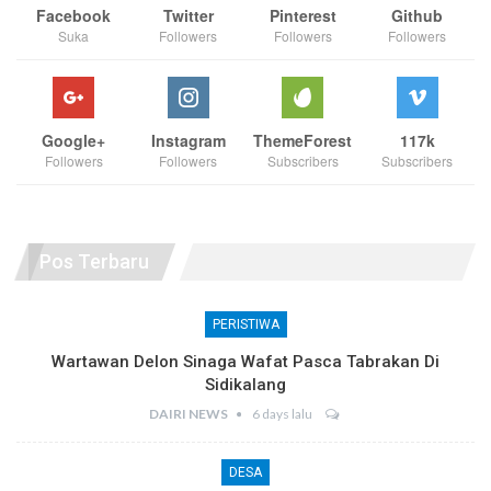
Facebook
Twitter
Pinterest
Github
Suka
Followers
Followers
Followers
Google+
Instagram
ThemeForest
117k
Followers
Followers
Subscribers
Subscribers
Pos Terbaru
PERISTIWA
Wartawan Delon Sinaga Wafat Pasca Tabrakan Di
Sidikalang
DAIRI NEWS
6 days lalu
DESA