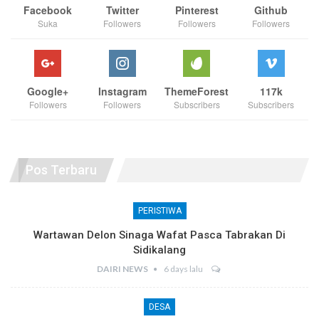
Facebook
Twitter
Pinterest
Github
Suka
Followers
Followers
Followers
Google+
Instagram
ThemeForest
117k
Followers
Followers
Subscribers
Subscribers
Pos Terbaru
PERISTIWA
Wartawan Delon Sinaga Wafat Pasca Tabrakan Di
Sidikalang
DAIRI NEWS
6 days lalu
DESA