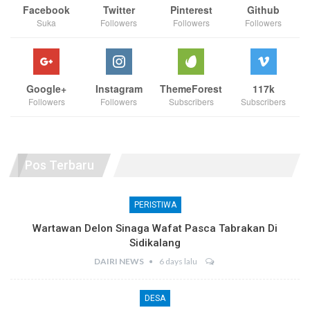
Facebook
Twitter
Pinterest
Github
Suka
Followers
Followers
Followers
Google+
Instagram
ThemeForest
117k
Followers
Followers
Subscribers
Subscribers
Pos Terbaru
PERISTIWA
Wartawan Delon Sinaga Wafat Pasca Tabrakan Di
Sidikalang
DAIRI NEWS
6 days lalu
DESA