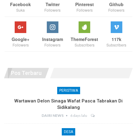
Facebook
Twitter
Pinterest
Github
Suka
Followers
Followers
Followers
Google+
Instagram
ThemeForest
117k
Followers
Followers
Subscribers
Subscribers
Pos Terbaru
PERISTIWA
Wartawan Delon Sinaga Wafat Pasca Tabrakan Di
Sidikalang
DAIRI NEWS
6 days lalu
DESA