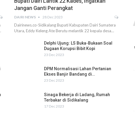
Bupati Dairi Lantik 22 Kades, Ingatkan
Jangan Ganti Perangkat
DAIRI NEWS
28 Dec 2023
h
Dairinews.co-Sidikalang Bupati Kabupaten Dairi Sumatera
…
Utara, Eddy Keleng Ate Berutu melantik 22 kepala desa…
Delphi Ujung: LS Buka-Bukaan Soal
Dugaan Korupsi Bibit Kopi
23 Dec 2023
i
DPM Normalisasi Lahan Pertanian
Ekses Banjir Bandang di…
23 Dec 2023
n
Sinaga Bekerja di Ladang, Rumah
Terbakar di Sidikalang
17 Dec 2023