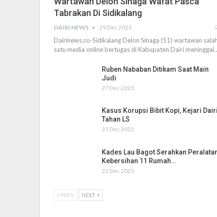
Wartawan Delon Sinaga Wafat Pasca
Tabrakan Di Sidikalang
DAIRI NEWS
29 Dec 2023
Dairinews.co-Sidikalang Delon Sinaga (51) wartawan sala
satu media online bertugas di Kabupaten Dairi meninggal
Ruben Nababan Ditikam Saat Main
Judi
27 Dec 2023
Kasus Korupsi Bibit Kopi, Kejari Dair
Tahan LS
23 Dec 2023
Kades Lau Bagot Serahkan Peralata
Kebersihan 11 Rumah…
22 Dec 2023
PREV
NEXT