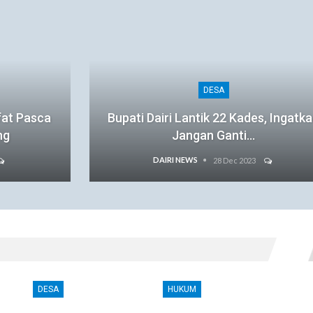
DESA
fat Pasca
Bupati Dairi Lantik 22 Kades, Ingatk
ng
Jangan Ganti…
DAIRI NEWS
28 Dec 2023
DESA
HUKUM