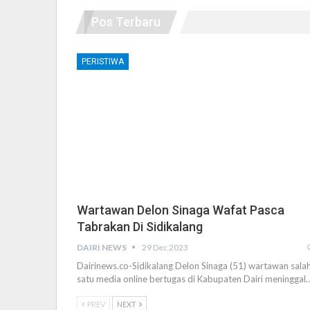
Pos Terbaru
PERISTIWA
Wartawan Delon Sinaga Wafat Pasca
Tabrakan Di Sidikalang
DAIRI NEWS
29 Dec 2023
Dairinews.co-Sidikalang Delon Sinaga (51) wartawan sala
satu media online bertugas di Kabupaten Dairi meninggal
PREV
NEXT