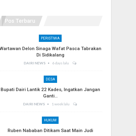
Pos Terbaru
PERISTIWA
Wartawan Delon Sinaga Wafat Pasca Tabrakan
Di Sidikalang
DAIRI NEWS
6 days lalu
DESA
Bupati Dairi Lantik 22 Kades, Ingatkan Jangan
Ganti…
DAIRI NEWS
1 week lalu
HUKUM
Ruben Nababan Ditikam Saat Main Judi