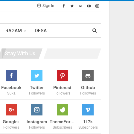
Sign In
RAGAM
DESA
Stay With Us
Facebook
Twitter
Pinterest
Github
Suka
Followers
Followers
Followers
Google+
Instagram
ThemeForest
117k
Followers
Followers
Subscribers
Subscribers