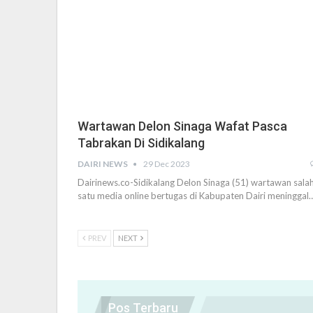
Wartawan Delon Sinaga Wafat Pasca
Tabrakan Di Sidikalang
DAIRI NEWS
29 Dec 2023
Dairinews.co-Sidikalang Delon Sinaga (51) wartawan sala
satu media online bertugas di Kabupaten Dairi meninggal
PREV
NEXT
Pos Terbaru