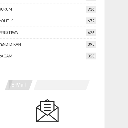
HUKUM
916
POLITIK
672
PERISTIWA
626
PENDIDIKAN
395
RAGAM
353
E-Mail