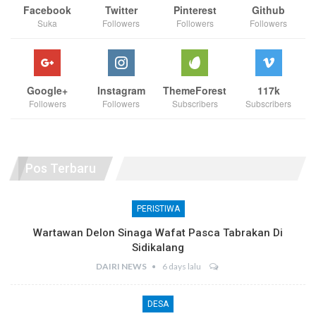
Facebook
Twitter
Pinterest
Github
Suka
Followers
Followers
Followers
Google+
Instagram
ThemeForest
117k
Followers
Followers
Subscribers
Subscribers
Pos Terbaru
PERISTIWA
Wartawan Delon Sinaga Wafat Pasca Tabrakan Di
Sidikalang
DAIRI NEWS
6 days lalu
DESA