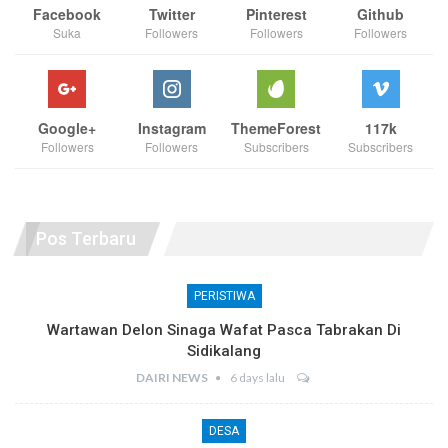
Facebook
Twitter
Pinterest
Github
Suka
Followers
Followers
Followers
Google+
Instagram
ThemeForest
117k
Followers
Followers
Subscribers
Subscribers
Pos Terbaru
PERISTIWA
Wartawan Delon Sinaga Wafat Pasca Tabrakan Di
Sidikalang
DAIRI NEWS
6 days lalu
DESA