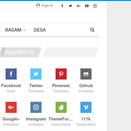
Sign In
RAGAM
DESA
Stay With Us
Facebook
Twitter
Pinterest
Github
Suka
Followers
Followers
Followers
Google+
Instagram
ThemeForest
117k
Followers
Followers
Subscribers
Subscribers