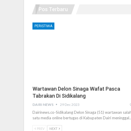
Pos Terbaru
PERISTIWA
Wartawan Delon Sinaga Wafat Pasca
Tabrakan Di Sidikalang
DAIRI NEWS
29 Dec 2023
Dairinews.co-Sidikalang Delon Sinaga (51) wartawan sala
satu media online bertugas di Kabupaten Dairi meninggal
PREV
NEXT