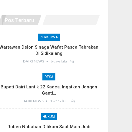
Pos Terbaru
PERISTIWA
Wartawan Delon Sinaga Wafat Pasca Tabrakan
Di Sidikalang
DAIRI NEWS
6 days lalu
DESA
Bupati Dairi Lantik 22 Kades, Ingatkan Jangan
Ganti…
DAIRI NEWS
1 week lalu
HUKUM
Ruben Nababan Ditikam Saat Main Judi