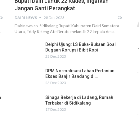
Bupati Dairi Lantik 22 Kades, Ingatkan
Jangan Ganti Perangkat
DAIRI NEWS
28 Dec 2023
h
Dairinews.co-Sidikalang Bupati Kabupaten Dairi Sumatera
…
Utara, Eddy Keleng Ate Berutu melantik 22 kepala desa…
Delphi Ujung: LS Buka-Bukaan Soal
Dugaan Korupsi Bibit Kopi
23 Dec 2023
i
DPM Normalisasi Lahan Pertanian
Ekses Banjir Bandang di…
23 Dec 2023
n
Sinaga Bekerja di Ladang, Rumah
Terbakar di Sidikalang
17 Dec 2023