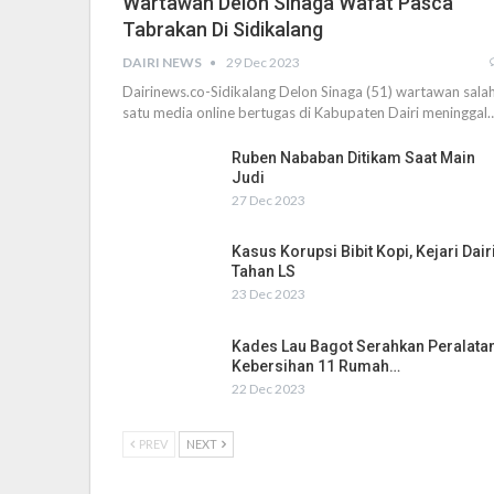
Wartawan Delon Sinaga Wafat Pasca
Tabrakan Di Sidikalang
DAIRI NEWS
29 Dec 2023
Dairinews.co-Sidikalang Delon Sinaga (51) wartawan sala
satu media online bertugas di Kabupaten Dairi meninggal
Ruben Nababan Ditikam Saat Main
Judi
27 Dec 2023
Kasus Korupsi Bibit Kopi, Kejari Dair
Tahan LS
23 Dec 2023
Kades Lau Bagot Serahkan Peralata
Kebersihan 11 Rumah…
22 Dec 2023
PREV
NEXT