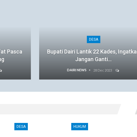
DESA
fat Pasca
Bupati Dairi Lantik 22 Kades, Ingatk
ng
Jangan Ganti…
DAIRI NEWS
28 Dec 2023
DESA
HUKUM