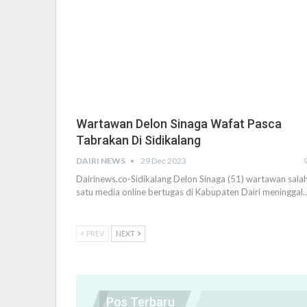
Wartawan Delon Sinaga Wafat Pasca
Tabrakan Di Sidikalang
DAIRI NEWS
29 Dec 2023
Dairinews.co-Sidikalang Delon Sinaga (51) wartawan sala
satu media online bertugas di Kabupaten Dairi meninggal
PREV
NEXT
Pos Terbaru