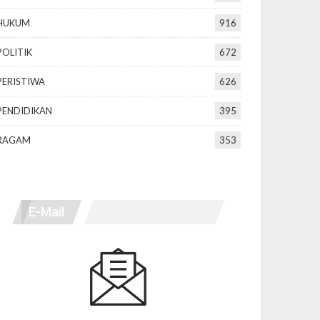
HUKUM
916
POLITIK
672
PERISTIWA
626
PENDIDIKAN
395
RAGAM
353
E-Mail