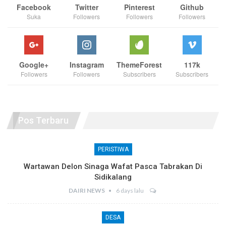
Facebook
Twitter
Pinterest
Github
Suka
Followers
Followers
Followers
Google+
Instagram
ThemeForest
117k
Followers
Followers
Subscribers
Subscribers
Pos Terbaru
PERISTIWA
Wartawan Delon Sinaga Wafat Pasca Tabrakan Di
Sidikalang
DAIRI NEWS
6 days lalu
DESA