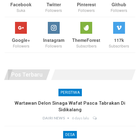
Facebook
Twitter
Pinterest
Github
Suka
Followers
Followers
Followers
Google+
Instagram
ThemeForest
117k
Followers
Followers
Subscribers
Subscribers
Pos Terbaru
PERISTIWA
Wartawan Delon Sinaga Wafat Pasca Tabrakan Di
Sidikalang
DAIRI NEWS
6 days lalu
DESA