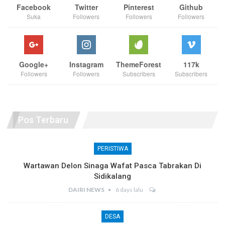
Facebook
Twitter
Pinterest
Github
Suka
Followers
Followers
Followers
Google+
Instagram
ThemeForest
117k
Followers
Followers
Subscribers
Subscribers
Pos Terbaru
PERISTIWA
Wartawan Delon Sinaga Wafat Pasca Tabrakan Di
Sidikalang
DAIRI NEWS
6 days lalu
DESA