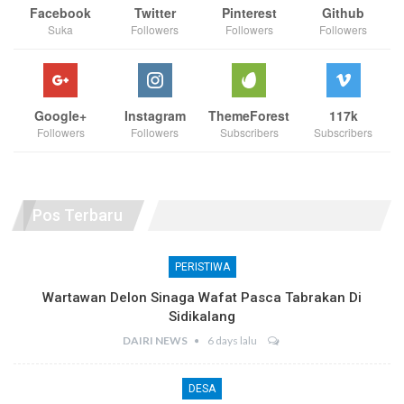
Facebook
Twitter
Pinterest
Github
Suka
Followers
Followers
Followers
Google+
Instagram
ThemeForest
117k
Followers
Followers
Subscribers
Subscribers
Pos Terbaru
PERISTIWA
Wartawan Delon Sinaga Wafat Pasca Tabrakan Di
Sidikalang
DAIRI NEWS
6 days lalu
DESA